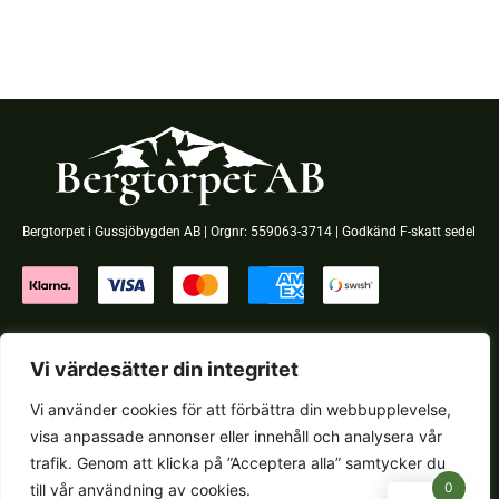
Bergtorpet i Gussjöbygden AB | Orgnr: 559063-3714 | Godkänd F-skatt sedel
Navigation
Vi värdesätter din integritet
Hem
Vi använder cookies för att förbättra din webbupplevelse,
Butik
visa anpassade annonser eller innehåll och analysera vår
Om Bergtorpet
trafik. Genom att klicka på ”Acceptera alla” samtycker du
Kontakt
0
till vår användning av cookies.