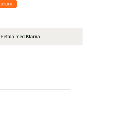
arukorg
 Betala med
Klarna
.