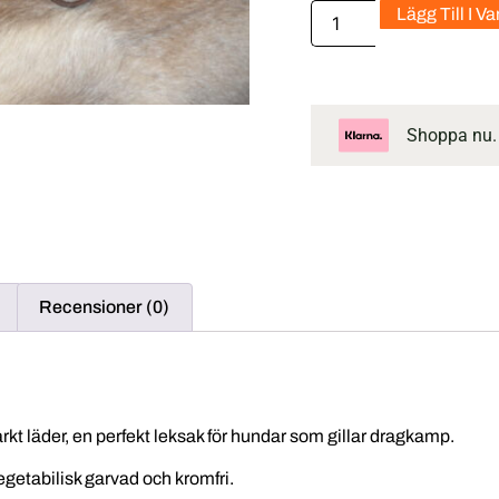
Lägg Till I V
Shoppa nu.
Recensioner (0)
tarkt läder, en perfekt leksak för hundar som gillar dragkamp.
egetabilisk garvad och kromfri.