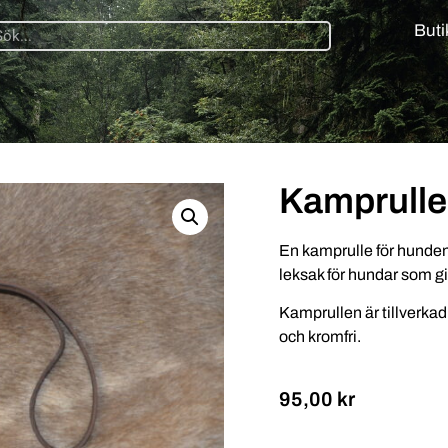
Buti
Kamprulle
En kamprulle för hunden, t
leksak för hundar som g
Kamprullen är tillverkad
och kromfri.
95,00
kr