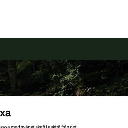
Butik
Om Bergtorpet
Kontakt
xa
gyxa med svängt skaft i askträ från det