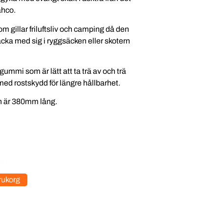
ahco.
som gillar friluftsliv och camping då den
packa med sig i ryggsäcken eller skotern
gummi som är lätt att ta trä av och trä
ed rostskydd för längre hållbarhet.
h är 380mm lång.
as)
arukorg