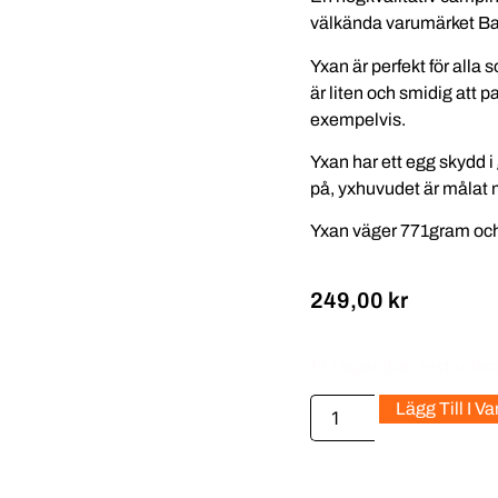
välkända varumärket B
Yxan är perfekt för alla 
är liten och smidig att 
exempelvis.
Yxan har ett egg skydd i 
på, yxhuvudet är målat m
Yxan väger 771gram oc
249,00
kr
12 i lager (kan restnoter
Lägg Till I V