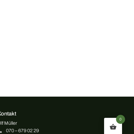
Kontakt
0
lf Müller
070 – 679 02 29