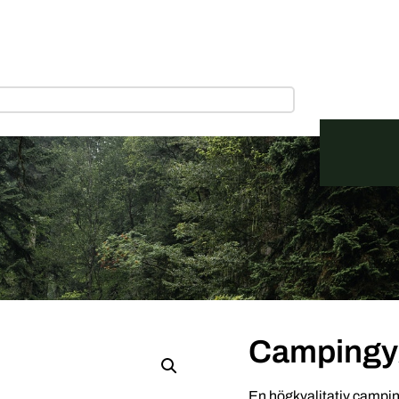
Campingy
En högkvalitativ campin